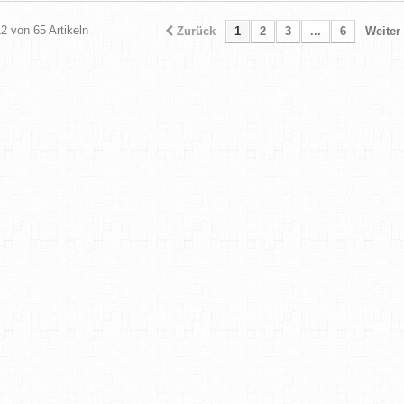
12 von 65 Artikeln
Zurück
1
2
3
...
6
Weiter