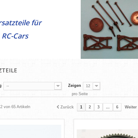
Ersatzteile
rsatzteile für
C-Cars
ZTEILE
g
Zeigen
--
12
pro Seite
12 von 65 Artikeln
Zurück
1
2
3
...
6
Weiter