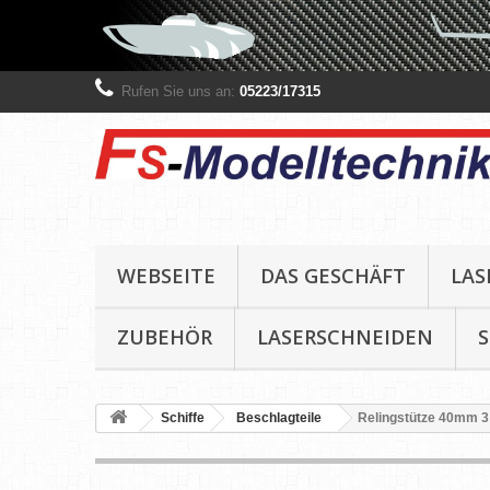
Rufen Sie uns an:
05223/17315
WEBSEITE
DAS GESCHÄFT
LAS
ZUBEHÖR
LASERSCHNEIDEN
Schiffe
Beschlagteile
Relingstütze 40mm 3