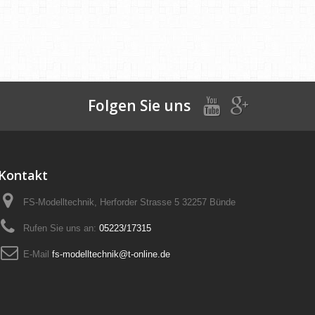
Folgen Sie uns
Kontakt
FS-Modelltechnik, Herforder Strasse 5 32257 Bünde
Rufen Sie uns an:
05223/17315
E-Mail
fs-modelltechnik@t-online.de