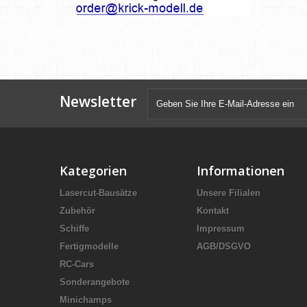
Newsletter
Kategorien
Informationen
Lasercut-Bausätze
Unsere Filialen
Zubehör
Kontakt
Schiffe
Impressum
Fertigmodelle
AGB/DSGVO
RC-Cars
Sonderangebote
Minichamps