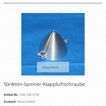
Vergrößern
50/4mm-Spinner-Klappluftschraube
Artikel-Nr.:
SIM 106 6730
Zustand:
Neuer Artikel